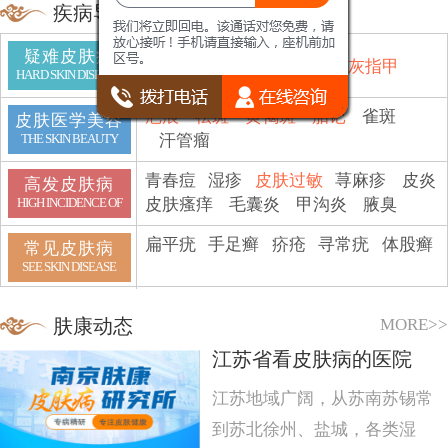
疾病导航
疑难皮肤病
鱼鳞病
顽癣
白斑
脱发
灰指甲
HARD SKIN DISEASE
疤痕
祛斑
黄褐斑
胎记
雀斑
皮肤医学美容
汗管瘤
THE SKIN BEAUTY
青春痘
湿疹
皮肤过敏
荨麻疹
皮炎
高发皮肤病
皮肤瘙痒
毛囊炎
甲沟炎
腋臭
HIGH INCIDENCE OF
扁平疣
手足癣
疥疮
寻常疣
体股癣
常见皮肤病
SEE SKIN DISEASE
MORE>>
肤康动态
江苏省看皮肤病的医院
江苏地域广阔，从苏南苏锡常
到苏北徐州、盐城，各类湿