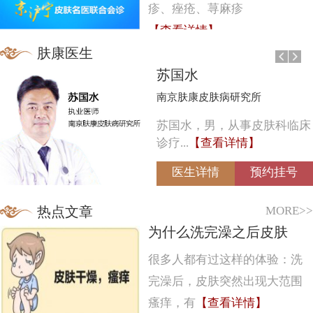
疹、痤疮、荨麻疹
【查看详情】
肤康医生
苏国水
南京肤康皮肤病研究所
苏国水，男，从事皮肤科临床
诊疗...
【查看详情】
医生详情
预约挂号
MORE>>
热点文章
为什么洗完澡之后皮肤
很多人都有过这样的体验：洗
完澡后，皮肤突然出现大范围
瘙痒，有
【查看详情】