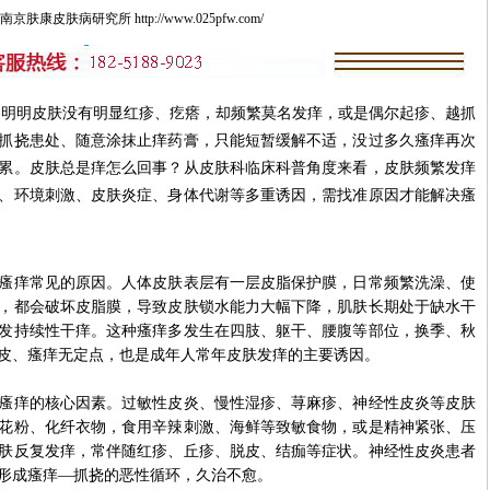
肤康皮肤病研究所 http://www.025pfw.com/
明皮肤没有明显红疹、疙瘩，却频繁莫名发痒，或是偶尔起疹、越抓
抓挠患处、随意涂抹止痒药膏，只能短暂缓解不适，没过多久瘙痒再次
累。皮肤总是痒怎么回事？从皮肤科临床科普角度来看，皮肤频繁发痒
、环境刺激、皮肤炎症、身体代谢等多重诱因，需找准原因才能解决瘙
痒常见的原因。人体皮肤表层有一层皮脂保护膜，日常频繁洗澡、使
，都会破坏皮脂膜，导致皮肤锁水能力大幅下降，肌肤长期处于缺水干
发持续性干痒。这种瘙痒多发生在四肢、躯干、腰腹等部位，换季、秋
皮、瘙痒无定点，也是成年人常年皮肤发痒的主要诱因。
痒的核心因素。过敏性皮炎、慢性湿疹、荨麻疹、神经性皮炎等皮肤
花粉、化纤衣物，食用辛辣刺激、海鲜等致敏食物，或是精神紧张、压
肤反复发痒，常伴随红疹、丘疹、脱皮、结痂等症状。神经性皮炎患者
形成瘙痒—抓挠的恶性循环，久治不愈。