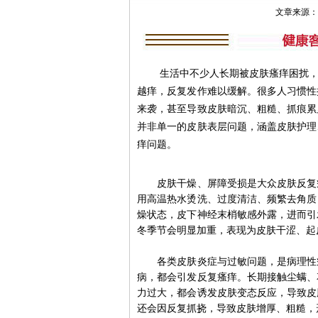
文章来源：南京
生活中不少人长期被皮肤瘙痒困扰，明
越痒，反复发作难以缓解。很多人习惯性
来袭，甚至导致皮肤暗沉、粗糙、抓痕累
并非单一的皮肤表层问题，涵盖皮肤护理
痒问题。
皮肤干燥、屏障受损是大众皮肤反复瘙
用高温热水烫洗、过度清洁、频繁去角质
燥状态，皮下神经末梢敏感外露，进而引
冬季节会明显加重，表现为皮肤干涩、起
各类皮肤炎症与过敏问题，是病理性瘙
病，都会引发反复瘙痒。长期接触尘螨、
力过大，都会诱发皮肤变态反应，导致皮
还会因反复抓挠，导致皮肤增厚、粗糙，