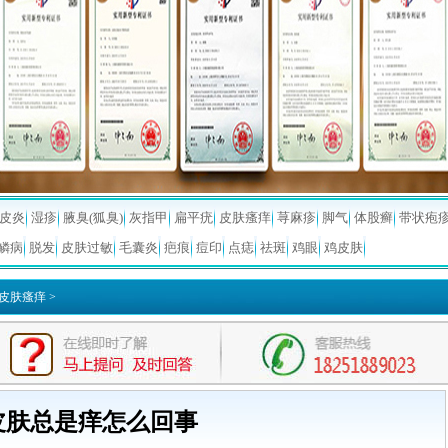
皮炎
湿疹
腋臭(狐臭)
灰指甲
扁平疣
皮肤瘙痒
荨麻疹
脚气
体股癣
带状疱
鳞病
脱发
皮肤过敏
毛囊炎
疤痕
痘印
点痣
祛斑
鸡眼
鸡皮肤
皮肤瘙痒
>
皮肤总是痒怎么回事