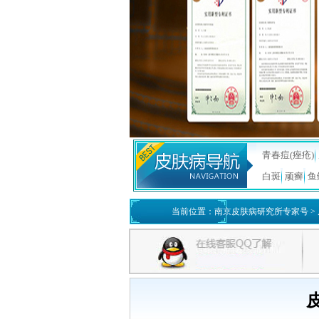
青春痘(痤疮)
白斑
顽癣
鱼
当前位置：
南京皮肤病研究所专家号
>