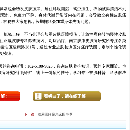
常也会诱发皮肤瘙痒。居住环境潮湿、螨虫滋生、衣物被褥清洁不到
泌紊乱、免疫力下降、身体代谢异常等内在问题，会导致全身性皮肤瘙
，容易被大家忽视，长期拖延会加重身体失衡问题。
抓挠止痒，不当处理会加重皮肤屏障损伤，让急性瘙痒转为慢性皮肤
往正规皮肤专科筛查病因、对症治疗。南京肤康皮肤病研究所专注各类
秦淮区建康路281号，通过专业皮肤检测区分瘙痒诱因，定制个性化调
复瘙痒。
询电话：182-5188-9023，咨询皮肤养护知识、预约专家面诊。也
肤病研究所门诊部”，线上一键预约挂号，学习专业护肤科普，科学解决
下一篇：
腰周围痒是怎么回事啊