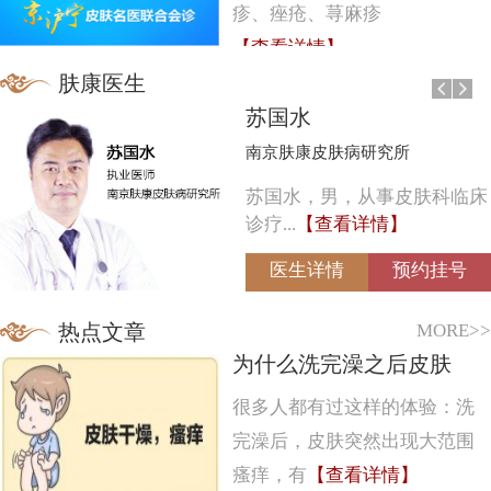
疹、痤疮、荨麻疹
【查看详情】
肤康医生
苏国水
南京肤康皮肤病研究所
苏国水，男，从事皮肤科临床
诊疗...
【查看详情】
医生详情
预约挂号
MORE>>
热点文章
为什么洗完澡之后皮肤
很多人都有过这样的体验：洗
完澡后，皮肤突然出现大范围
瘙痒，有
【查看详情】