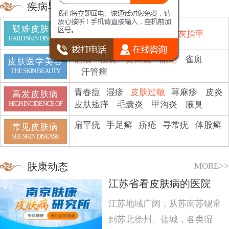
疾病导航
疑难皮肤病
鱼鳞病
顽癣
白斑
脱发
灰指甲
HARD SKIN DISEASE
疤痕
祛斑
黄褐斑
胎记
雀斑
皮肤医学美容
汗管瘤
THE SKIN BEAUTY
青春痘
湿疹
皮肤过敏
荨麻疹
皮炎
高发皮肤病
皮肤瘙痒
毛囊炎
甲沟炎
腋臭
HIGH INCIDENCE OF
扁平疣
手足癣
疥疮
寻常疣
体股癣
常见皮肤病
SEE SKIN DISEASE
MORE>>
肤康动态
江苏省看皮肤病的医院
江苏地域广阔，从苏南苏锡常
到苏北徐州、盐城，各类湿