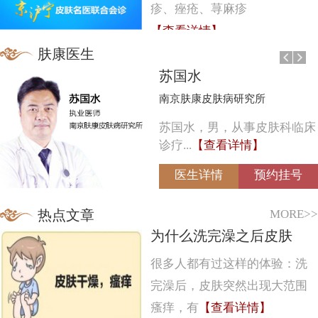
疹、痤疮、荨麻疹
【查看详情】
肤康医生
苏国水
南京肤康皮肤病研究所
苏国水，男，从事皮肤科临床
诊疗...
【查看详情】
医生详情
预约挂号
MORE>>
热点文章
为什么洗完澡之后皮肤
很多人都有过这样的体验：洗
完澡后，皮肤突然出现大范围
瘙痒，有
【查看详情】