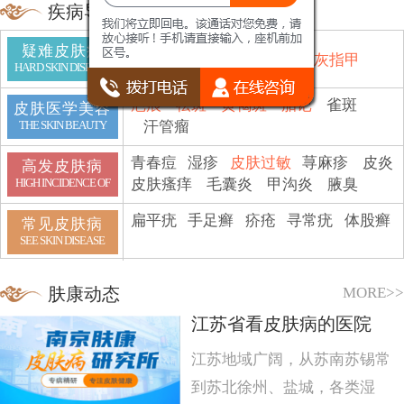
疾病导航
疑难皮肤病
鱼鳞病
顽癣
白斑
脱发
灰指甲
HARD SKIN DISEASE
疤痕
祛斑
黄褐斑
胎记
雀斑
皮肤医学美容
汗管瘤
THE SKIN BEAUTY
青春痘
湿疹
皮肤过敏
荨麻疹
皮炎
高发皮肤病
皮肤瘙痒
毛囊炎
甲沟炎
腋臭
HIGH INCIDENCE OF
扁平疣
手足癣
疥疮
寻常疣
体股癣
常见皮肤病
SEE SKIN DISEASE
MORE>>
肤康动态
江苏省看皮肤病的医院
江苏地域广阔，从苏南苏锡常
到苏北徐州、盐城，各类湿