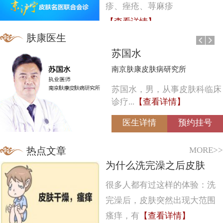
疹、痤疮、荨麻疹
【查看详情】
肤康医生
苏国水
南京肤康皮肤病研究所
苏国水，男，从事皮肤科临床
诊疗...
【查看详情】
医生详情
预约挂号
MORE>>
热点文章
为什么洗完澡之后皮肤
很多人都有过这样的体验：洗
完澡后，皮肤突然出现大范围
瘙痒，有
【查看详情】