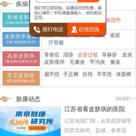
疾病导航
疑难皮肤病
鱼鳞病
顽癣
白斑
脱发
灰指甲
HARD SKIN DISEASE
疤痕
祛斑
黄褐斑
胎记
雀斑
皮肤医学美容
汗管瘤
THE SKIN BEAUTY
青春痘
湿疹
皮肤过敏
荨麻疹
皮炎
高发皮肤病
皮肤瘙痒
毛囊炎
甲沟炎
腋臭
HIGH INCIDENCE OF
扁平疣
手足癣
疥疮
寻常疣
体股癣
常见皮肤病
SEE SKIN DISEASE
MORE>>
肤康动态
江苏省看皮肤病的医院
江苏地域广阔，从苏南苏锡常
到苏北徐州、盐城，各类湿