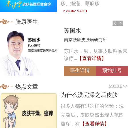
疹、痤疮、荨麻疹
【查看详情】
肤康医生
苏国水
南京肤康皮肤病研究所
苏国水，男，从事皮肤科临床
诊疗...
【查看详情】
医生详情
预约挂号
MORE>>
热点文章
为什么洗完澡之后皮肤
很多人都有过这样的体验：洗
完澡后，皮肤突然出现大范围
瘙痒，有
【查看详情】