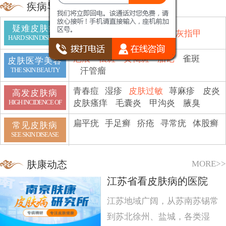
疾病导航
疑难皮肤病
鱼鳞病
顽癣
白斑
脱发
灰指甲
HARD SKIN DISEASE
疤痕
祛斑
黄褐斑
胎记
雀斑
皮肤医学美容
汗管瘤
THE SKIN BEAUTY
青春痘
湿疹
皮肤过敏
荨麻疹
皮炎
高发皮肤病
皮肤瘙痒
毛囊炎
甲沟炎
腋臭
HIGH INCIDENCE OF
扁平疣
手足癣
疥疮
寻常疣
体股癣
常见皮肤病
SEE SKIN DISEASE
MORE>>
肤康动态
江苏省看皮肤病的医院
江苏地域广阔，从苏南苏锡常
到苏北徐州、盐城，各类湿