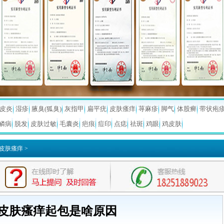
皮炎
湿疹
腋臭(狐臭)
灰指甲
扁平疣
皮肤瘙痒
荨麻疹
脚气
体股癣
带状疱
鳞病
脱发
皮肤过敏
毛囊炎
疤痕
痘印
点痣
祛斑
鸡眼
鸡皮肤
皮肤瘙痒
>
皮肤瘙痒起包是啥原因