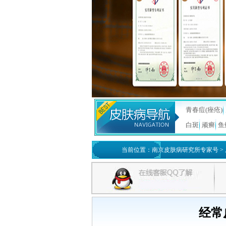
青春痘(痤疮)
白斑
顽癣
鱼
当前位置：
南京皮肤病研究所专家号
>
经常