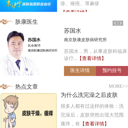
疹、痤疮、荨麻疹
【查看详情】
肤康医生
苏国水
南京肤康皮肤病研究所
苏国水，男，从事皮肤科临床
诊疗...
【查看详情】
医生详情
预约挂号
MORE>>
热点文章
为什么洗完澡之后皮肤
很多人都有过这样的体验：洗
完澡后，皮肤突然出现大范围
瘙痒，有
【查看详情】