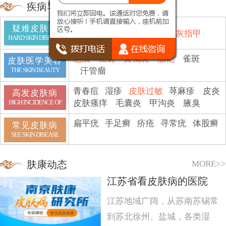
疾病导航
疑难皮肤病
鱼鳞病
顽癣
白斑
脱发
灰指甲
HARD SKIN DISEASE
疤痕
祛斑
黄褐斑
胎记
雀斑
皮肤医学美容
汗管瘤
THE SKIN BEAUTY
青春痘
湿疹
皮肤过敏
荨麻疹
皮炎
高发皮肤病
皮肤瘙痒
毛囊炎
甲沟炎
腋臭
HIGH INCIDENCE OF
扁平疣
手足癣
疥疮
寻常疣
体股癣
常见皮肤病
SEE SKIN DISEASE
MORE>>
肤康动态
江苏省看皮肤病的医院
江苏地域广阔，从苏南苏锡常
到苏北徐州、盐城，各类湿