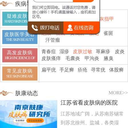
疾病导航
疑难皮肤病
鱼鳞病
顽癣
白斑
脱发
灰指甲
HARD SKIN DISEASE
疤痕
祛斑
黄褐斑
胎记
雀斑
皮肤医学美容
汗管瘤
THE SKIN BEAUTY
青春痘
湿疹
皮肤过敏
荨麻疹
皮炎
高发皮肤病
皮肤瘙痒
毛囊炎
甲沟炎
腋臭
HIGH INCIDENCE OF
扁平疣
手足癣
疥疮
寻常疣
体股癣
常见皮肤病
SEE SKIN DISEASE
MORE>>
肤康动态
江苏省看皮肤病的医院
江苏地域广阔，从苏南苏锡常
到苏北徐州、盐城，各类湿