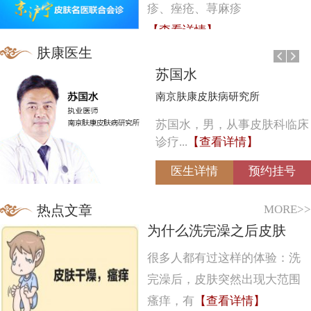
疹、痤疮、荨麻疹
【查看详情】
肤康医生
苏国水
南京肤康皮肤病研究所
苏国水，男，从事皮肤科临床
诊疗...
【查看详情】
医生详情
预约挂号
MORE>>
热点文章
为什么洗完澡之后皮肤
很多人都有过这样的体验：洗
完澡后，皮肤突然出现大范围
瘙痒，有
【查看详情】