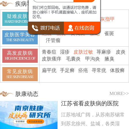
疾病导航
疑难皮肤病
鱼鳞病
顽癣
白斑
脱发
灰指甲
HARD SKIN DISEASE
疤痕
祛斑
黄褐斑
胎记
雀斑
皮肤医学美容
汗管瘤
THE SKIN BEAUTY
青春痘
湿疹
皮肤过敏
荨麻疹
皮炎
高发皮肤病
皮肤瘙痒
毛囊炎
甲沟炎
腋臭
HIGH INCIDENCE OF
扁平疣
手足癣
疥疮
寻常疣
体股癣
常见皮肤病
SEE SKIN DISEASE
MORE>>
肤康动态
江苏省看皮肤病的医院
江苏地域广阔，从苏南苏锡常
到苏北徐州、盐城，各类湿