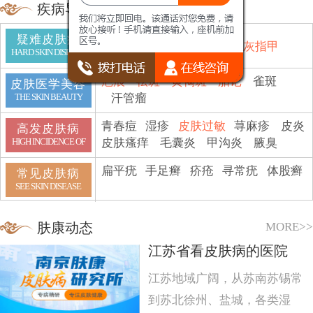
疾病导航
疑难皮肤病
鱼鳞病
顽癣
白斑
脱发
灰指甲
HARD SKIN DISEASE
疤痕
祛斑
黄褐斑
胎记
雀斑
皮肤医学美容
汗管瘤
THE SKIN BEAUTY
青春痘
湿疹
皮肤过敏
荨麻疹
皮炎
高发皮肤病
皮肤瘙痒
毛囊炎
甲沟炎
腋臭
HIGH INCIDENCE OF
扁平疣
手足癣
疥疮
寻常疣
体股癣
常见皮肤病
SEE SKIN DISEASE
MORE>>
肤康动态
江苏省看皮肤病的医院
江苏地域广阔，从苏南苏锡常
到苏北徐州、盐城，各类湿