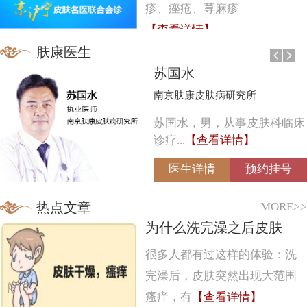
疹、痤疮、荨麻疹
【查看详情】
肤康医生
苏国水
南京肤康皮肤病研究所
苏国水，男，从事皮肤科临床
诊疗...
【查看详情】
医生详情
预约挂号
MORE>>
热点文章
为什么洗完澡之后皮肤
很多人都有过这样的体验：洗
完澡后，皮肤突然出现大范围
瘙痒，有
【查看详情】