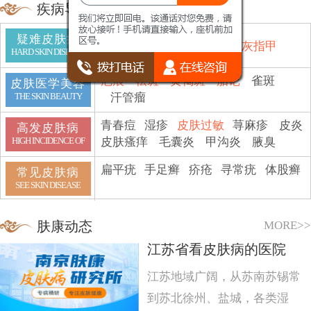
疾病导航
疑难皮肤病
鱼鳞病
顽癣
白斑
脱发
灰指甲
HARD SKIN DISEASE
疤痕
祛斑
黄褐斑
胎记
雀斑
皮肤医学美容
汗管瘤
THE SKIN BEAUTY
青春痘
湿疹
皮肤过敏
荨麻疹
皮炎
高发皮肤病
皮肤瘙痒
毛囊炎
甲沟炎
腋臭
HIGH INCIDENCE OF
扁平疣
手足癣
疥疮
寻常疣
体股癣
常见皮肤病
SEE SKIN DISEASE
MORE>>
肤康动态
江苏省看皮肤病的医院
江苏地域广阔，从苏南苏锡常
到苏北徐州、盐城，各类湿