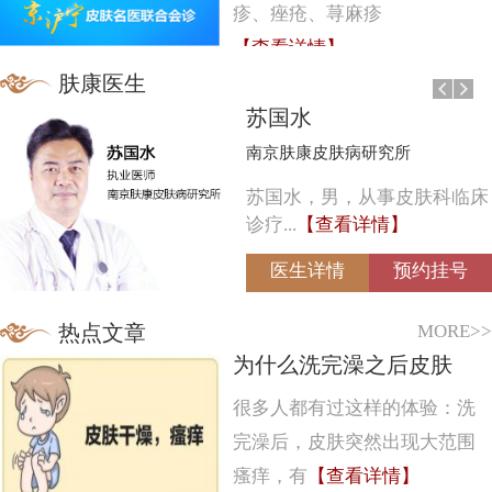
疹、痤疮、荨麻疹
【查看详情】
肤康医生
苏国水
南京肤康皮肤病研究所
苏国水，男，从事皮肤科临床
诊疗...
【查看详情】
医生详情
预约挂号
MORE>>
热点文章
为什么洗完澡之后皮肤
很多人都有过这样的体验：洗
完澡后，皮肤突然出现大范围
瘙痒，有
【查看详情】