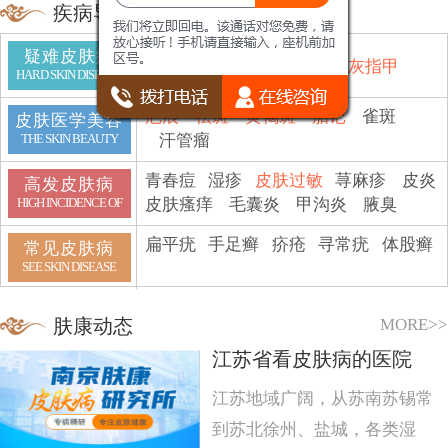
疾病导航
疑难皮肤病
鱼鳞病
顽癣
白斑
脱发
灰指甲
HARD SKIN DISEASE
疤痕
祛斑
黄褐斑
胎记
雀斑
皮肤医学美容
汗管瘤
THE SKIN BEAUTY
青春痘
湿疹
皮肤过敏
荨麻疹
皮炎
高发皮肤病
皮肤瘙痒
毛囊炎
甲沟炎
腋臭
HIGH INCIDENCE OF
扁平疣
手足癣
疥疮
寻常疣
体股癣
常见皮肤病
SEE SKIN DISEASE
MORE>>
肤康动态
江苏省看皮肤病的医院
江苏地域广阔，从苏南苏锡常
到苏北徐州、盐城，各类湿