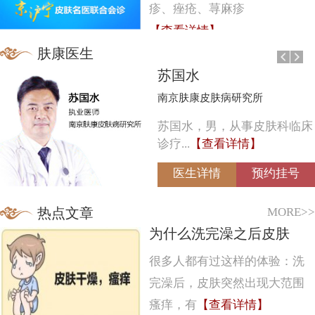
疹、痤疮、荨麻疹
【查看详情】
肤康医生
苏国水
南京肤康皮肤病研究所
苏国水，男，从事皮肤科临床
诊疗...
【查看详情】
医生详情
预约挂号
MORE>>
热点文章
为什么洗完澡之后皮肤
很多人都有过这样的体验：洗
完澡后，皮肤突然出现大范围
瘙痒，有
【查看详情】