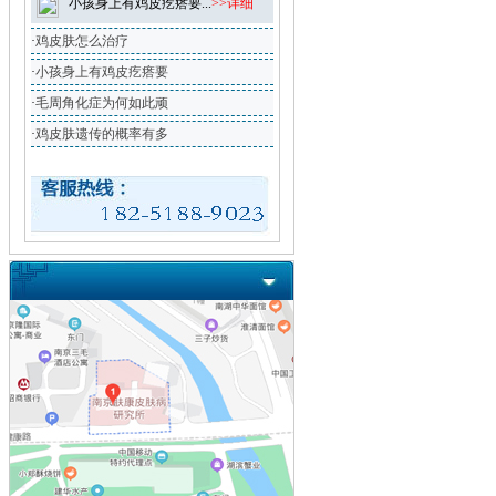
小孩身上有鸡皮疙瘩要...
>>详细
·
鸡皮肤怎么治疗
·
小孩身上有鸡皮疙瘩要
·
毛周角化症为何如此顽
·
鸡皮肤遗传的概率有多