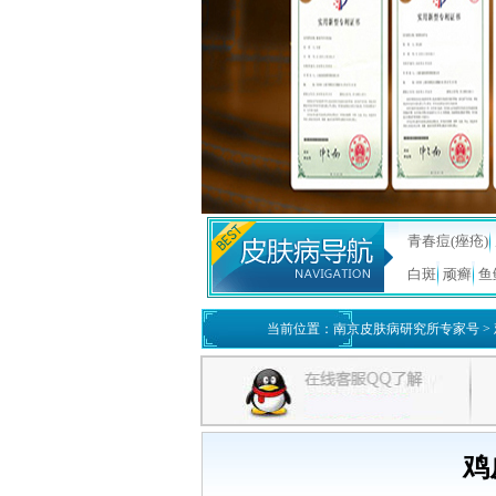
青春痘(痤疮)
白斑
顽癣
鱼
当前位置：
南京皮肤病研究所专家号
>
鸡