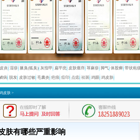
皮炎
湿疹
腋臭(狐臭)
灰指甲
扁平疣
皮肤瘙痒
荨麻疹
脚气
体股癣
带状疱
鳞病
脱发
皮肤过敏
毛囊炎
疤痕
痘印
点痣
祛斑
鸡眼
鸡皮肤
鸡皮肤
>
皮肤有哪些严重影响