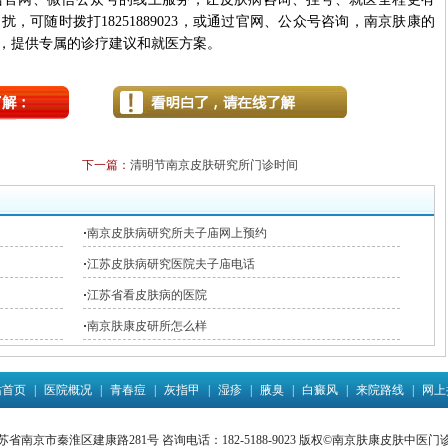
，可随时拨打18251889023，或通过官网、公众号咨询，南京肤康的
，提供专属的诊疗建议和就医方案。
下一篇：
清明节南京皮肤研究所门诊时间
·
南京皮肤病研究所夫子庙网上预约
·
江苏皮肤病研究医院夫子庙电话
·
江苏省看皮肤病的医院
·
南京肤康皮研所怎么样
站首页
|
医院概况
|
青春痘
|
灰指甲
|
湿疹
|
腋臭
|
白癜风
|
来院路线
|
网上
省南京市秦淮区建康路281号 咨询电话：182-5188-9023 版权©南京肤康皮肤中医