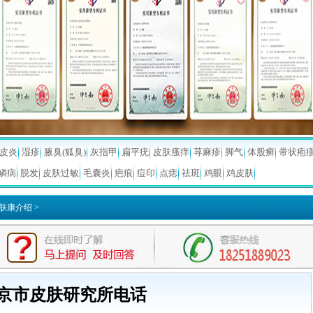
皮炎
湿疹
腋臭(狐臭)
灰指甲
扁平疣
皮肤瘙痒
荨麻疹
脚气
体股癣
带状疱
鳞病
脱发
皮肤过敏
毛囊炎
疤痕
痘印
点痣
祛斑
鸡眼
鸡皮肤
肤康介绍
>
京市皮肤研究所电话