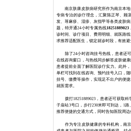
南京肤康皮肤病研究所作为南京本地专
专病专治的诊疗理念，汇聚陈正琴、顾
发、荨麻疹、湿疹、灰指甲等各类皮肤病
题，特开通24小时专属热线
18251889023
诊时间、诊疗项目、费用明细、就医路线
求推荐适配医生，锁定就诊时段，有效避
除了24小时咨询挂号热线，患者还可通过医院官
在线咨询窗口，与热线同步解答皮肤健康
患者提前全面了解医院诊疗实力。此外，
单栏可找到在线咨询、预约挂号入口，随
挂号、缴费等操作，实现足不出户的便捷
就医需求。
拨打18251889023，患者还可获
子庙站3号口，步行230米即可到达，1
推荐便捷的交通方式，同时告知医院周边
作为专注皮肤健康的专科机构，南京肤
成患者与医院之间的便捷沟通桥梁，结