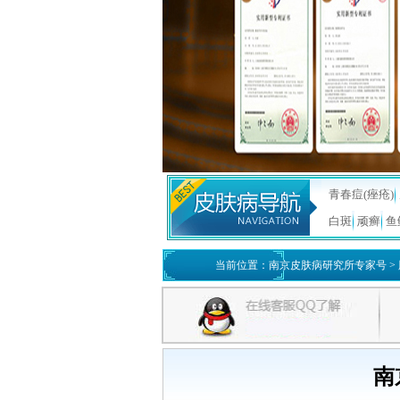
青春痘(痤疮)
白斑
顽癣
鱼
当前位置：
南京皮肤病研究所专家号
>
南