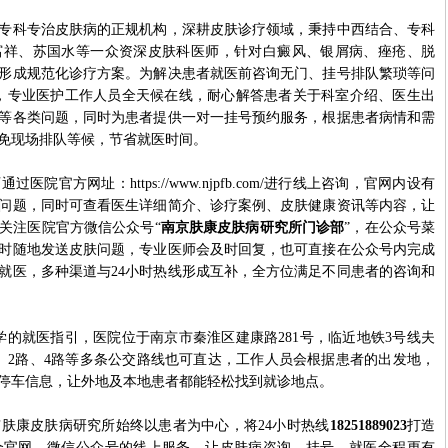
科专治皮肤病的正规机构，深耕皮肤诊疗领域，秉持中西结合、专科
富祥、苏国水等一众资深皮肤科医师，针对白癜风、银屑病、痤疮、脱
形成规范化诊疗方案。为解决患者就医前咨询无门、挂号排队繁琐等问
，专业医护工作人员全天候在线，耐心解答患者关于科室介绍、医生出
等各类问题，同时为患者提供一对一挂号预约服务，根据患者病情和需
免现场排队等候，节省就医时间。
方网址：https://www.njpfb.com/进行线上咨询，官网内设有
问题，同时可查看医生详细简介、诊疗案例、皮肤健康资讯等内容，让
关注医院官方微信公众号“
南京肤康皮肤病研究所门诊部
”，在公众号菜
时随地发送皮肤问题，专业医师会及时回复，也可直接在公众号内完成
就医，多种渠道与24小时热线形成互补，全方位满足不同患者的咨询和
取科学的就医指引，医院位于南京市秦淮区建康路281号，临近地铁3号线夫
路、2路、4路等多条公交路线也可直达，工作人员会根据患者的出发地，
停车信息，让外地及本地患者都能轻松找到就诊地点。
康皮肤病研究所始终以患者为中心，将24小时热线
18251889023
打造
合官网、微信公众号的线上服务，让皮肤病咨询、挂号、就医全程更有