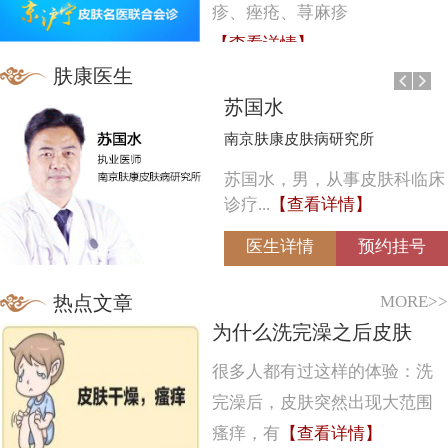
疹、痤疮、荨麻疹
【查看详情】
肤康医生
苏国水
南京肤康皮肤病研究所
苏国水，男，从事皮肤科临床
诊疗...
【查看详情】
医生详情
预约挂号
MORE>>
热点文章
为什么洗完澡之后皮肤
很多人都有过这样的体验：洗
完澡后，皮肤突然出现大范围
瘙痒，有
【查看详情】