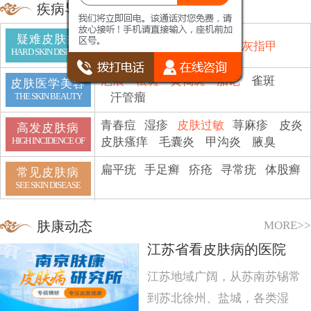
疾病导航
疑难皮肤病
鱼鳞病
顽癣
白斑
脱发
灰指甲
HARD SKIN DISEASE
疤痕
祛斑
黄褐斑
胎记
雀斑
皮肤医学美容
汗管瘤
THE SKIN BEAUTY
青春痘
湿疹
皮肤过敏
荨麻疹
皮炎
高发皮肤病
皮肤瘙痒
毛囊炎
甲沟炎
腋臭
HIGH INCIDENCE OF
扁平疣
手足癣
疥疮
寻常疣
体股癣
常见皮肤病
SEE SKIN DISEASE
MORE>>
肤康动态
江苏省看皮肤病的医院
江苏地域广阔，从苏南苏锡常
到苏北徐州、盐城，各类湿